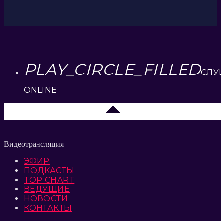
PLAY_CIRCLE_FILLED
СЛУ
ONLINE
Липецк 104.2 FM
Видеотрансляция
ЭФИР
ПОДКАСТЫ
TOP CHART
ВЕДУЩИЕ
НОВОСТИ
КОНТАКТЫ