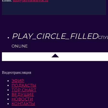
Email:
info@pervoesetevoe.ru
PLAY_CIRCLE_FILLED
СЛУ
ONLINE
Елец 89.3 FM
Видеотрансляция
ЭФИР
ПОДКАСТЫ
TOP CHART
ВЕДУЩИЕ
НОВОСТИ
КОНТАКТЫ