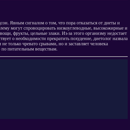
он. Явным сигналом о том, что пора отказаться от диеты и
блему могут спровоцировать низкоуглеводные, высокожирные и
ощи, фрукты, цельные злаки. Из-за этого организму недостает
ствует о необходимости прекратить похудение, диетолог назвала
не только чревато срывами, но и заставляет человека
о по питательным веществам.