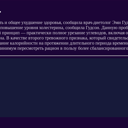
.
 и общее ухудшение здоровья, сообщила врач-диетолог Эми Гудс
я повышение уровня холестерина, сообщила Гудсон. Данную про
 принцип — практически полное урезание углеводов, включая ов
на. В качестве второго тревожного признака, который свидетель
зание калорийности на протяжении длительного периода времени 
 минимум пересмотреть рацион в пользу более сбалансированног