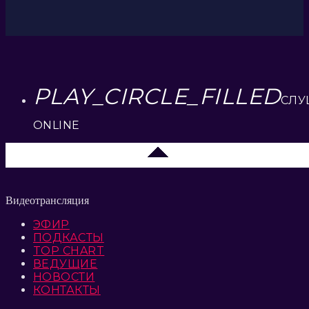
PLAY_CIRCLE_FILLED
СЛУ
ONLINE
Елец 89.3 FM
Видеотрансляция
ЭФИР
ПОДКАСТЫ
TOP CHART
ВЕДУЩИЕ
НОВОСТИ
КОНТАКТЫ