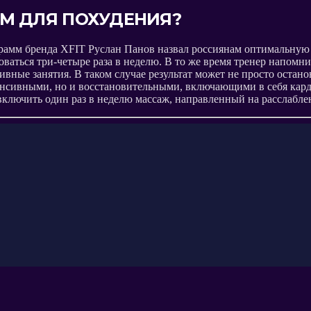
ОМ ДЛЯ ПОХУДЕНИЯ?
амм бренда XFIT Руслан Панов назвал россиянам оптимальную ч
ваться три-четыре раза в неделю. В то же время тренер напомн
вные занятия. В таком случае результат может не просто остано
нтенсивными, но и восстановительными, включающими в себя кар
включить один раз в неделю массаж, направленный на расслабл