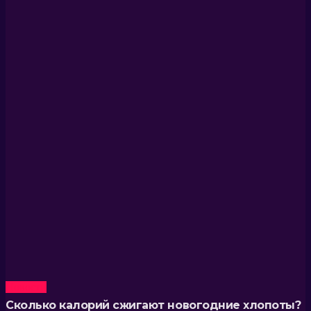
Новости
Сколько калорий сжигают новогодние хлопоты?