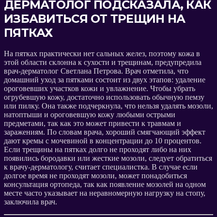
ДЕРМАТОЛОГ ПОДСКАЗАЛА, КАК
ИЗБАВИТЬСЯ ОТ ТРЕЩИН НА
ПЯТКАХ
На пятках практически нет сальных желез, поэтому кожа в
этой области склонна к сухости и трещинам, предупредила
врач-дерматолог Светлана Петрова. Врач отметила, что
домашний уход за пятками состоит из двух этапов: удаление
ороговевших участков кожи и увлажнение. Чтобы убрать
огрубевшую кожу, достаточно использовать обычную пемзу
или пилку. Она также подчеркнула, что нельзя удалять мозоли,
натоптыши и ороговевшую кожу любыми острыми
предметами, так как это может привести к травмам и
заражениям. По словам врача, хороший смягчающий эффект
дают кремы с мочевиной в концентрации до 10 процентов.
Если трещины на пятках долго не проходят либо на них
появились бородавки или жесткие мозоли, следует обратиться
к врачу-дерматологу, считает специалистка. В случае если
долгое время не проходят мозоли, может понадобиться
консультация ортопеда, так как появление мозолей на одном
месте часто указывает на неравномерную нагрузку на стопу,
заключила врач.