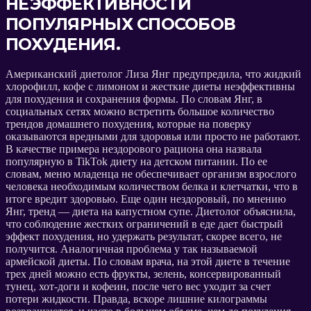
НЕЭФФЕКТИВНОСТИ
ПОПУЛЯРНЫХ СПОСОБОВ
ПОХУДЕНИЯ.
Американский диетолог Лиза Янг предупредила, что жидкий
хлорофилл, кофе с лимоном и жесткие диеты неэффективны
для похудения и сохранения формы. По словам Янг, в
социальных сетях можно встретить большое количество
трендов домашнего похудения, которые на поверку
оказываются вредными для здоровья или просто не работают.
В качестве примера нездорового рациона она назвала
популярную в TikTok диету на детском питании. По ее
словам, меню младенца не обеспечивает организм взрослого
человека необходимым количеством белка и клетчатки, что в
итоге вредит здоровью. Еще один нездоровый, по мнению
Янг, тренд — диета на капустном супе. Диетолог объяснила,
что соблюдение жестких ограничений в еде дает быстрый
эффект похудения, но удержать результат, скорее всего, не
получится. Аналогичная проблема у так называемой
армейской диеты. По словам врача, на этой диете в течение
трех дней можно есть фрукты, зелень, консервированный
тунец, хот-доги и кофеин, после чего вес уходит за счет
потери жидкости. Правда, вскоре лишние килограммы