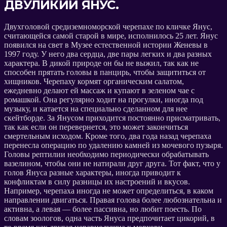
ДВУЛИКИЙ ЯНУС.
Двухголовой средиземноморской черепахе по кличке Янус,
считающейся самой старой в мире, исполнилось 25 лет. Янус
появился на свет в Музее естественной истории Женевы в
1997 году. У него два сердца, две пары легких и два разных
характера. В дикой природе он бы не выжил, так как не
способен прятать головы в панцирь, чтобы защититься от
хищников. Черепаху кормят органическим салатом,
ежедневно делают ей массаж и купают в зеленом чае с
ромашкой. Она регулярно ходит на прогулки, иногда под
музыку, и катается на специально сделанном для нее
скейтборде. За Янусом приходится постоянно присматривать,
так как если он перевернется, это может закончиться
смертельным исходом. Кроме того, два года назад черепаха
перенесла операцию по удалению камней из мочевого пузыря.
Головы рептилии необходимо периодически обрабатывать
вазелином, чтобы они не натирали друг друга. Тот факт, что у
голов Януса разные характеры, иногда приводит к
конфликтам в силу разницы их настроений и вкусов.
Например, черепаха иногда не может определиться, в каком
направлении двигаться. Правая голова более любознательна и
активна, а левая — более пассивна, но любит поесть. По
словам зоологов, одна часть Януса предпочитает цикорий, в