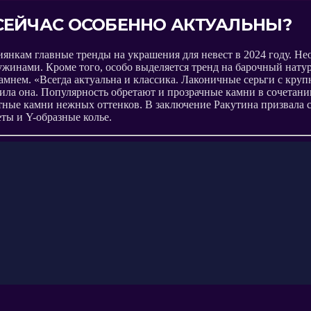
СЕЙЧАС ОСОБЕННО АКТУАЛЬНЫ?
янкам главные тренды на украшения для невест в 2024 году. Не
чужинами. Кроме того, особо выделяется тренд на барочный нат
камнем. «Всегда актуальна и классика. Лаконичные серьги с к
нила она. Популярность обретают и прозрачные камни в сочета
цветные камни нежных оттенков. В заключение Ракутина призвал
ты и Y-образные колье.