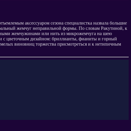
отъемлемым аксессуаром сезона специалистка назвала большие
уральный жемчуг неправильной формы. По словам Ракутиной, к
рупными жемчужинами или нить из микрожемчуга на шею
нии с цветочным дизайном: бриллианты, фианиты и горный
а смелых виновниц торжества присмотреться и к нетипичным