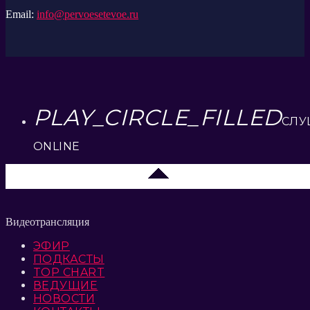
Email:
info@pervoesetevoe.ru
PLAY_CIRCLE_FILLED
СЛУ
ONLINE
Липецк 104.2 FM
Видеотрансляция
ЭФИР
ПОДКАСТЫ
TOP CHART
ВЕДУЩИЕ
НОВОСТИ