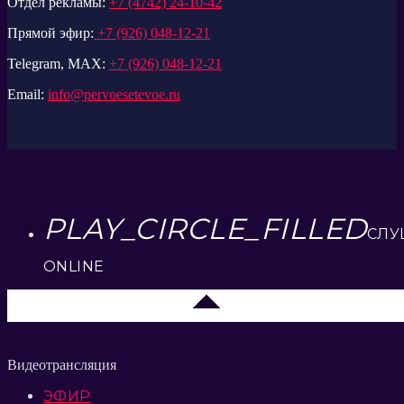
Отдел рекламы:
+7 (4742) 24-10-42
Прямой эфир:
+7 (926) 048-12-21
Telegram, MAX:
+7 (926) 048-12-21
Email:
info@pervoesetevoe.ru
PLAY_CIRCLE_FILLED
СЛУ
ONLINE
Липецк 104.2 FM
Видеотрансляция
ЭФИР