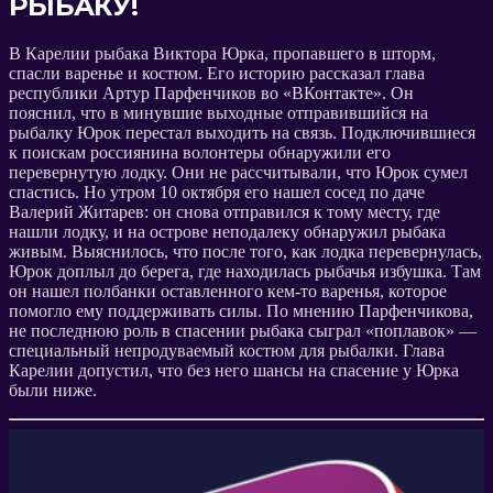
РЫБАКУ!
В Карелии рыбака Виктора Юрка, пропавшего в шторм,
спасли варенье и костюм. Его историю рассказал глава
республики Артур Парфенчиков во «ВКонтакте». Он
пояснил, что в минувшие выходные отправившийся на
рыбалку Юрок перестал выходить на связь. Подключившиеся
к поискам россиянина волонтеры обнаружили его
перевернутую лодку. Они не рассчитывали, что Юрок сумел
спастись. Но утром 10 октября его нашел сосед по даче
Валерий Житарев: он снова отправился к тому месту, где
нашли лодку, и на острове неподалеку обнаружил рыбака
живым. Выяснилось, что после того, как лодка перевернулась,
Юрок доплыл до берега, где находилась рыбачья избушка. Там
он нашел полбанки оставленного кем-то варенья, которое
помогло ему поддерживать силы. По мнению Парфенчикова,
не последнюю роль в спасении рыбака сыграл «поплавок» —
специальный непродуваемый костюм для рыбалки. Глава
Карелии допустил, что без него шансы на спасение у Юрка
были ниже.