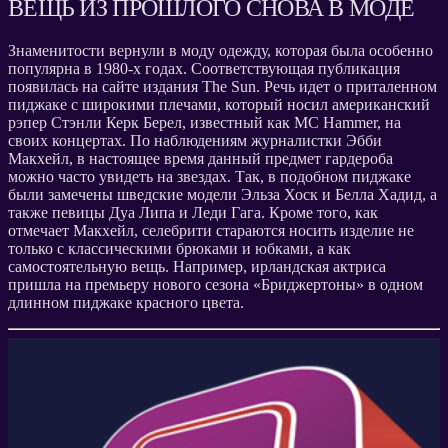
ВЕЩЬ ИЗ ПРОШЛОГО СНОВА В МОДЕ
Знаменитости вернули в моду одежду, которая была особенно
популярна в 1980-х годах. Соответствующая публикация
появилась на сайте издания The Sun. Речь идет о приталенном
пиджаке с широкими плечами, который носил американский
рэпер Стэнли Керк Берел, известный как MC Hammer, на
своих концертах. По наблюдениям журналистки Эбби
Макхейл, в настоящее время данный предмет гардероба
можно часто увидеть на звездах. Так, в подобном пиджаке
были замечены шведские модели Эльза Хоск и Белла Хадид, а
также певицы Дуа Липа и Леди Гага. Кроме того, как
отмечает Макхейл, селебрити стараются носить изделие не
только с классическими брюками и юбками, а как
самостоятельную вещь. Например, ирландская актриса
пришла на премьеру нового сезона «Бриджертоны» в одном
длинном пиджаке красного цвета.