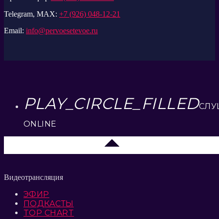
Telegram, MAX:
+7 (926) 048-12-21
Email:
info@pervoesetevoe.ru
PLAY_CIRCLE_FILLED
СЛУ
ONLINE
Липецк 104.2 FM
Видеотрансляция
ЭФИР
ПОДКАСТЫ
TOP CHART