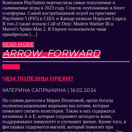
Компания PlayStation перечислила самые покупаемые и
скачиваемые игры в 2023 году. Список опубликован в блоге
платформы. Самой востребованной игрой на приставке
PlayStation 5 (PS5) в США и Канаде назвали Hogwarts Legacy.
В топ-3 также попали Call of Duty: Modern Warfare III и
Marvel’s Spider-Man 2. В Европе пользователи чаще
приобретали […]
READ MORE
ARROW_FORWARD
Новости
ЧЕМ ПОЛЕЗНЫ ОРЕХИ?
КАТЕРИНА САПРЫКИНА | 16.02.2024
По словам диетолога Марии Потаповой, орехи богаты
полиненасыщенными жирными кислотами, которые
помогают снизить холестерин. Также в них содержатся
витамины А и Е, которые сохраняют молодость кожи,
поддерживают иммунитет и улучшают зрение. Кроме того, в
фисташках содержится магний, который помогает при