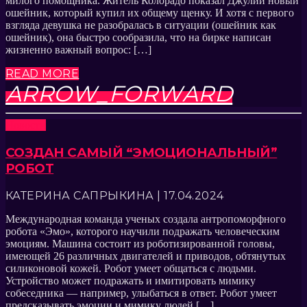
милого помощника. Житель Колорадо показал Джулии новый
ошейник, который купил их общему щенку. И хотя с первого
взгляда девушка не разобралась в ситуации (ошейник как
ошейник), она быстро сообразила, что на бирке написан
жизненно важный вопрос: […]
READ MORE
ARROW_FORWARD
Новости
СОЗДАН САМЫЙ “ЭМОЦИОНАЛЬНЫЙ”
РОБОТ
КАТЕРИНА САПРЫКИНА | 17.04.2024
Международная команда ученых создала антропоморфного
робота «Эмо», которого научили подражать человеческим
эмоциям. Машина состоит из роботизированной головы,
имеющей 26 различных двигателей и приводов, обтянутых
силиконовой кожей. Робот умеет общаться с людьми.
Устройство может подражать и имитировать мимику
собеседника — например, улыбаться в ответ. Робот умеет
предсказывать эмоции и мимику людей […]