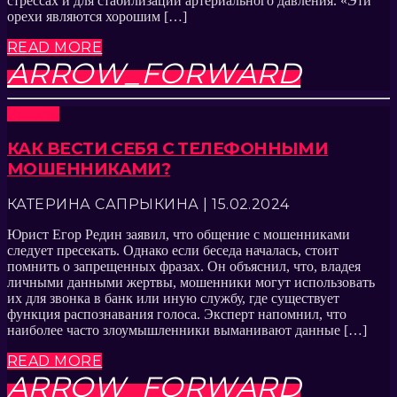
стрессах и для стабилизации артериального давления. «Эти
орехи являются хорошим […]
READ MORE
ARROW_FORWARD
Новости
КАК ВЕСТИ СЕБЯ С ТЕЛЕФОННЫМИ
МОШЕННИКАМИ?
КАТЕРИНА САПРЫКИНА | 15.02.2024
Юрист Егор Редин заявил, что общение с мошенниками
следует пресекать. Однако если беседа началась, стоит
помнить о запрещенных фразах. Он объяснил, что, владея
личными данными жертвы, мошенники могут использовать
их для звонка в банк или иную службу, где существует
функция распознавания голоса. Эксперт напомнил, что
наиболее часто злоумышленники выманивают данные […]
READ MORE
ARROW_FORWARD