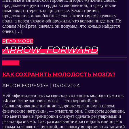
На пляже в английском городе Клиторпс мужчина сделал
предложение руки и сердца возлюбленной, и сразу после
помолвки потерял кольцо в песке. Бекки приняла
предложение, и влюбленные еще какое-то время гуляли у
воды, а перед уходом обнаружили, что кольца нигде нет. По
словам МакГрата, сначала он подумал, что кольцо найдется
очень […]
READ MORE
ARROW_FORWARD
Новости
КАК СОХРАНИТЬ МОЛОДОСТЬ МОЗГА?
АНТОН ЕФРЕМОВ | 03.04.2024
Нейрофизиологи рассказали, как сохранить молодость мозга.
«Физическое здоровье мозга — это хороший сон,
сбалансированное питание, здоровье организма в целом,
физические нагрузки», — отметили они. Эксперты добавили,
что ментальные тренировки следует сделать регулярными и
разнообразными. Так, разгадывание кроссвордов или игра в
шахматы являются рутиной, поскольку во время этих занятий