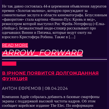
Не так давно состоялась 44-я церемония объявления лауреатов
премии «Золотая малина», которую присуждают за
сомнительные заслуги в области кинематографа. Безусловным
«фаворитом» стала картина «Винни-Пух: Кровь и мед»,
режиссером которой выступил Рис Фрейк-Уотерфилд («Елка-
убийца»). Безжалостный инди-слэшер рассказывает про
одичавших Винни и Пятачка, которые ведут охоту на
взрослого Кристофера Робина. Также в […]
READ MORE
ARROW_FORWARD
Новости
В IPHONE ПОЯВИТСЯ ДОЛГОЖДАННАЯ
ФУНКЦИЯ
АНТОН ЕФРЕМОВ | 08.04.2024
Компания Apple собралась добавить в базовые смартфоны
экраны с поддержкой высокой частоты кадров. Об этом
сообщает корейское издание The Elec. По информации